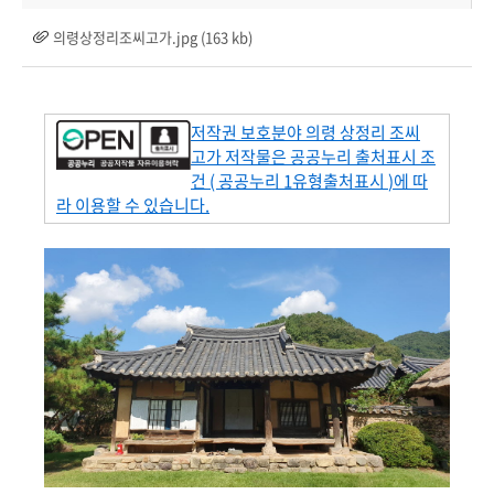
의령상정리조씨고가.jpg (163 kb)
저작권 보호분야 의령 상정리 조씨
고가
저작물은 공공누리 출처표시 조
건
(
공공누리
1
유형출처표시
)
에 따
라 이용할 수 있습니다
.