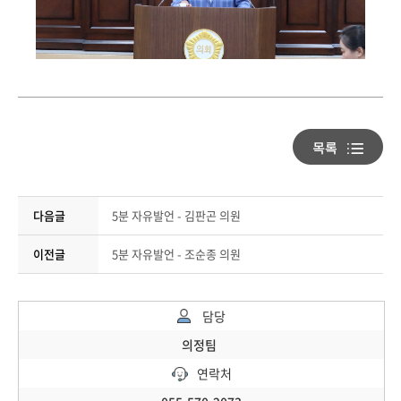
다음글
5분 자유발언 - 김판곤 의원
이전글
5분 자유발언 - 조순종 의원
담당
의정팀
연락처