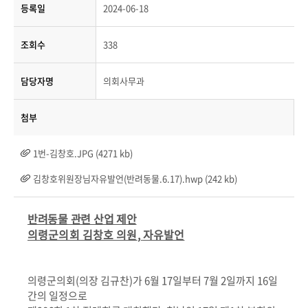
등록일
2024-06-18
조회수
338
담당자명
의회사무과
첨부
1번-김창호.JPG (4271 kb)
김창호위원장님자유발언(반려동물.6.17).hwp (242 kb)
반려동물 관련 산업 제안
의령군의회 김창호 의원
,
자유발언
의령군의회
(
의장 김규찬
)
가
6
월
17
일부터
7
월
2
일까지
16
일
간의 일정으로