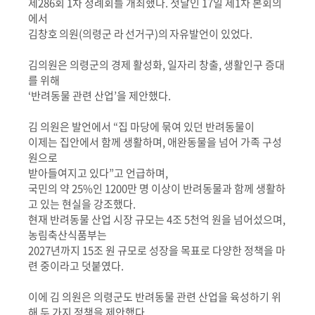
제
286
회
1
차 정례회를 개최했다
.
첫날인
17
일 제
1
차 본회의
에서
김창호 의원
(
의령군 라 선거구
)
의 자유발언이 있었다
.
김의원은 의령군의 경제 활성화
,
일자리 창출
,
생활인구 증대
를 위해
‘
반려동물 관련 산업
’
을 제안했다
.
김 의원은 발언에서
“
집 마당에 묶여 있던 반려동물이
이제는 집안에서 함께 생활하며
,
애완동물을 넘어 가족 구성
원으로
받아들여지고 있다
”
고 언급하며
,
국민의 약
25%
인
1200
만 명 이상이 반려동물과 함께 생활하
고 있는 현실을 강조했다
.
현재 반려동물 산업 시장 규모는
4
조
5
천억 원을 넘어섰으며
,
농림축산식품부는
2027
년까지
15
조 원 규모로 성장을 목표로 다양한 정책을 마
련 중이라고 덧붙였다
.
이에 김 의원은 의령군도 반려동물 관련 산업을 육성하기 위
해 두 가지 정책을 제안했다
.