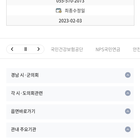
055-570-2073
최종수정일
2023-02-03
국민건강보험공단
NPS국민연금
안
경남 시·군의회
각 시·도의회관련
읍면바로가기
관내 주요기관