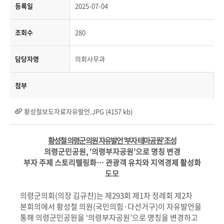
등록일
2025-07-04
조회수
280
담당자명
의회사무과
첨부
황성철보도자료자유발언.JPG (4157 kb)
황성철 의령군의원 자유발언
‘
부자 테마공원
’
조성
의령군민공원
, ‘
의령부자공원
’
으로 명칭 변경
부자 주제 스토리텔링화
…
관광객 유치와 지역경제 활성화
도모
의령군의회
(
의장 김규찬
)
는 제
293
회 제
1
차 정례회 제
2
차
본회의에서 황성철 의원
(
국민의힘
·
다선거구
)
이 자유발언을
통해 의령군민공원을
‘
의령부자공원
’
으로 명칭을 변경하고