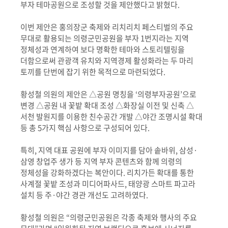
부자 테마공원으로 조성할 것을 제안했다고 밝혔다
.
이번 제안은 홍의장군 축제와 리치리치 페스티벌의 주요
무대로 활용되는 의령군민공원을 부자
1
번지라는 지역
정체성과 연계하여 보다 명확한 테마와 스토리텔링을
더함으로써 관광객 유치와 지역경제 활성화라는 두 마리
토끼를 단번에 잡기 위한 목적으로 마련되었다
.
황성철 의원의 제안은
△
공원 명칭을
‘
의령부자공원
’
으로
변경
△
공원 내 꽃밭 확대 조성
△
화장실 이전 및 신축
△
서천 발원지를 이용한 친수공간 개발
△
야간 조명시설 확대
등 총
5
가지 핵심 사항으로 구성되어 있다
.
특히
,
지역 대표 공원에 부자 이미지를 담아 솥바위
,
삼성
·
삼영 창업주 생가 등 지역 부자 콘텐츠와 함께 의령의
정체성을 강화하겠다는 복안이다
.
리치가든 확대를 통한
사계절 꽃밭 조성과 미디어파사드
,
태양광 스마트 파고라
설치 등 주
·
야간 경관 개선도 고려하였다
.
황성철 의원은
“
의령군민공원은 각종 축제와 행사의 주요