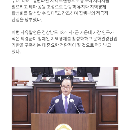
무대
”
라며
“
일원화된 지역 브랜딩으로 홍보에 시너지를
일으키고 테마 공원 조성으로 관광객 유치와 지역경제
활성화를 달성할 수 있다
”
고 강조하며 집행부의 적극적
관심을 당부했다
.
이번 자유발언은 경상남도
18
개 시
·
군 가운데 가장 인구가
적은 의령군이 침체된 지역경제를 활성화하고 문화관광산업
기반을 구축하는 데 중요한 전환점이 될 것으로 평가받고
있다
.