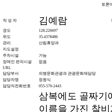
토론마
김예람
작 성 자
경도
128.226697
위도
35.4378486
관리
산림휴양과
지도설정
주차시설
가능
장애인 편의시설
없음
URL
담당부서
의병문화관광과 관광문화재담당
담당자명
정원식
담당자전화번호
055-570-2443
삼복에도 골짜기에
이름을 가진 찰비