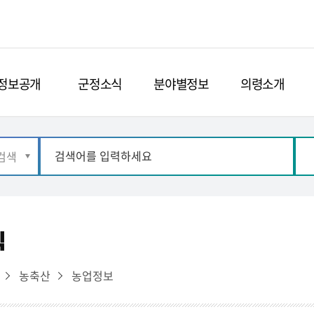
정보공개
군정소식
분야별정보
의령소개
식
농축산
농업정보