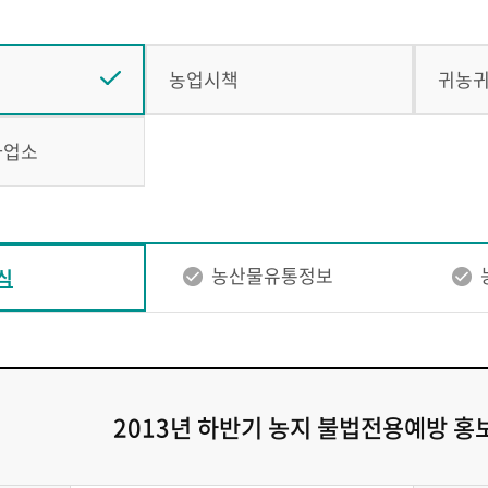
농업시책
귀농
사업소
농산물유통정보
식
2013년 하반기 농지 불법전용예방 홍