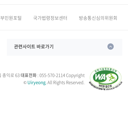
정부민원포털
국가법령정보센터
방송통신심의위원회
관련사이트 바로가기
읍 충익로 63
대표전화
: 055-570-2114
Copyright
©
Uiryeong.
All Rights Reserved.