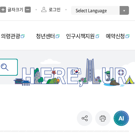
글자크기
로그인
의령관광
청년센터
인구시책지원
예약신청