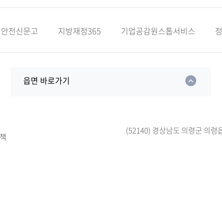
안전신문고
지방재정365
기업공감원스톱서비스
읍면 바로가기
(52140) 경상남도 의령군 의령
책