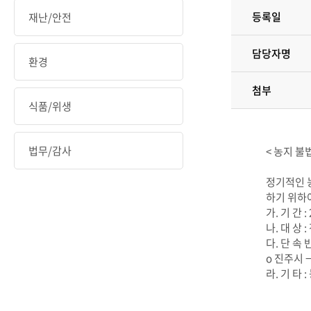
등록일
재난/안전
담당자명
환경
첨부
식품/위생
법무/감사
< 농지 불
정기적인 
하기 위하
가. 기 간 : 
나. 대 상 
다. 단 속 
o 진주시 
라. 기 타