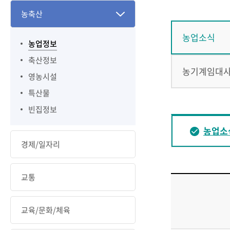
농축산
농업소식
농업정보
축산정보
농기계임대
영농시설
특산물
빈집정보
농업소
경제/일자리
교통
교육/문화/체육