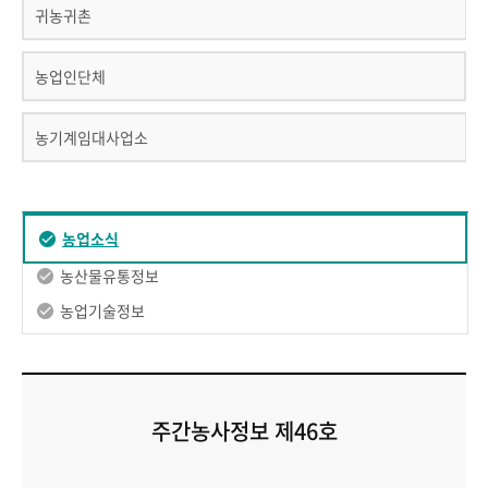
귀농귀촌
농업인단체
농기계임대사업소
농업소식
농산물유통정보
농업기술정보
주간농사정보 제46호