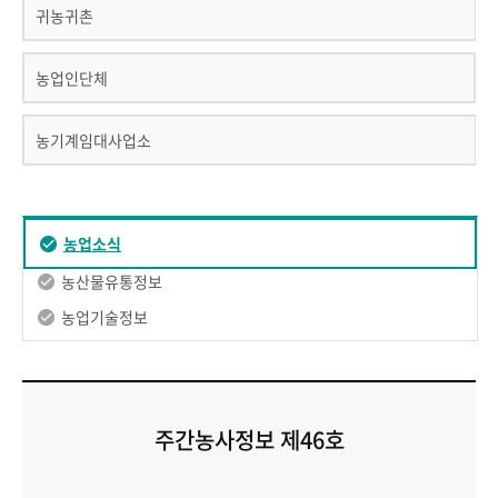
귀농귀촌
농업인단체
농기계임대사업소
농업소식
농산물유통정보
농업기술정보
주간농사정보 제46호