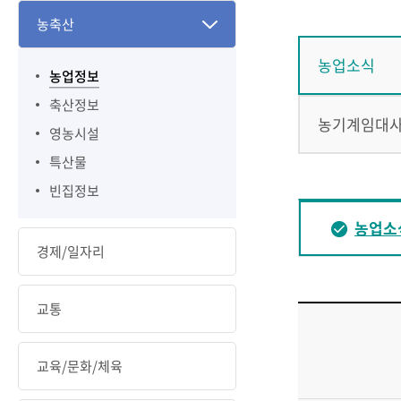
농축산
농업소식
농업정보
축산정보
농기계임대
영농시설
특산물
빈집정보
농업소
경제/일자리
교통
교육/문화/체육