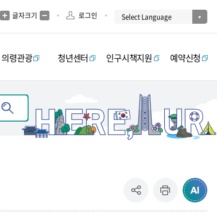
글자크기
로그인
의령관광
청년센터
인구시책지원
예약신청