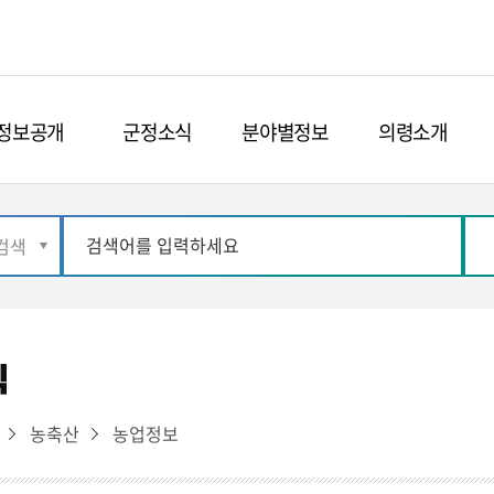
정보공개
군정소식
분야별정보
의령소개
식
농축산
농업정보