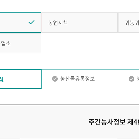
농업시책
귀농
사업소
농산물유통정보
식
주간농사정보 제4