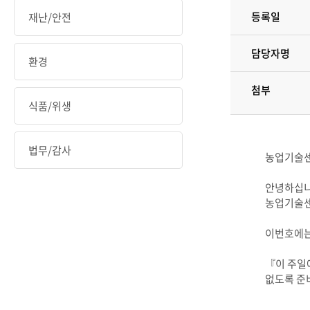
등록일
재난/안전
담당자명
환경
첨부
식품/위생
법무/감사
농업기술센터
안녕하십니
농업기술센터
이번호에는
『이 주일
없도록 준