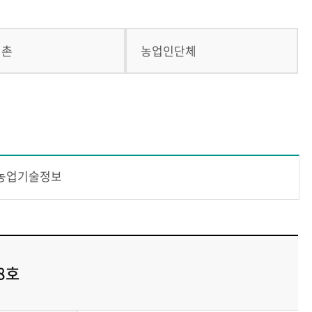
귀촌
농업인단체
농업기술정보
8호