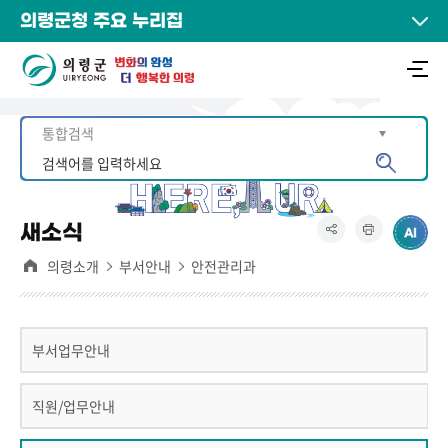
의령군청 주요 누리집
새소식
의령소개
부서안내
안전관리과
부서업무안내
직원/업무안내