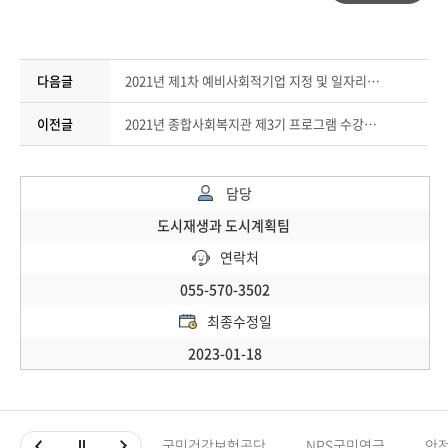
다음글
2021년 제1차 예비사회적기업 지정 및 일자리창출사업 공모 안내
이전글
2021년 종합사회복지관 제3기 프로그램 수강생 모집 안내
담당
도시재생과 도시계획팀
연락처
055-570-3502
최종수정일
2023-01-18
국민건강보험공단
NPS국민연금
안