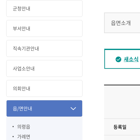
군청안내
읍면소개
부서안내
직속기관안내
새소식
사업소안내
의회안내
읍/면안내
의령읍
등록일
가례면