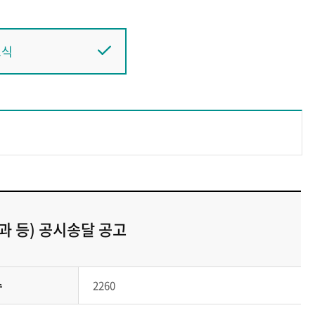
소식
 등) 공시송달 공고
수
2260