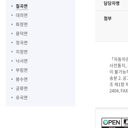
담당자명
칠곡면
대의면
첨부
화정면
용덕면
정곡면
지정면
「자동차관
낙서면
사전통지,
부림면
이 불가능
송분 2. 공
봉수면
조 제1항 
궁류면
2404, FAX
유곡면