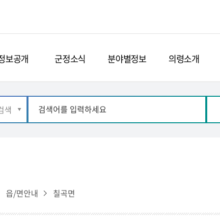
정보공개
군정소식
분야별정보
의령소개
읍/면안내
칠곡면