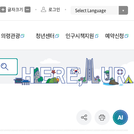
글자크기
로그인
의령관광
청년센터
인구시책지원
예약신청