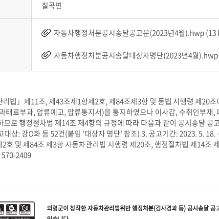
칠곡면
자동차행정처분공시송달공고문(2023년4월).hwp (13 k
자동차행정처분공시송달대상자명단(2023년4월).hwp (2
리법」제11조, 제43조제1항제2호, 제84조제3항 및 동법 시행령 제2
 과태료부과, 압류예고, 압류통지서)을 통지하였으나 이사감, 수취인부재,
하므로 행정절차법 제14조 제4항의 규정에 따라 다음과 같이 공시송달 공고
고대상: 강O화 등 52건(붙임 '대상자 명단' 참조) 3. 공고기간: 2023. 5. 18. 
제2호 및 제84조 제3항 자동차관리법 시행령 제20조, 행정절차법 제14조 제4
 570-2409
의령군
이 창작한
자동차관리법위반 행정처분(검사경과 등) 공시송달 공