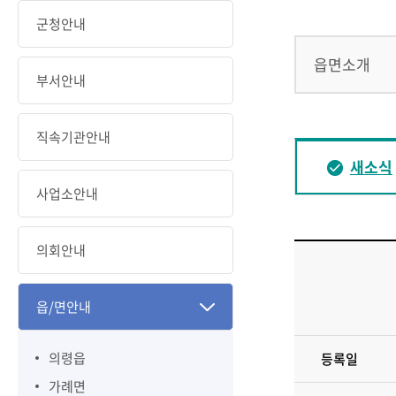
군청안내
읍면소개
부서안내
직속기관안내
새소식
사업소안내
의회안내
읍/면안내
의령읍
등록일
가례면