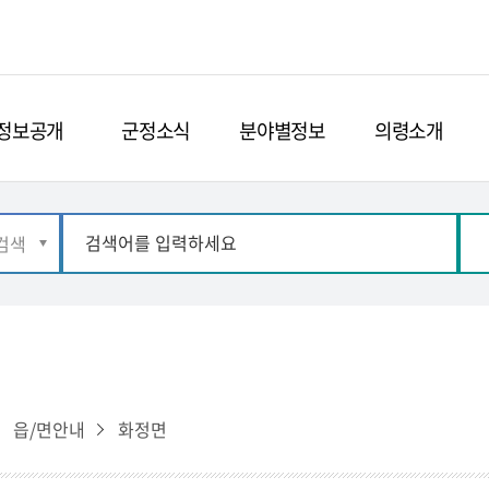
정보공개
군정소식
분야별정보
의령소개
읍/면안내
화정면