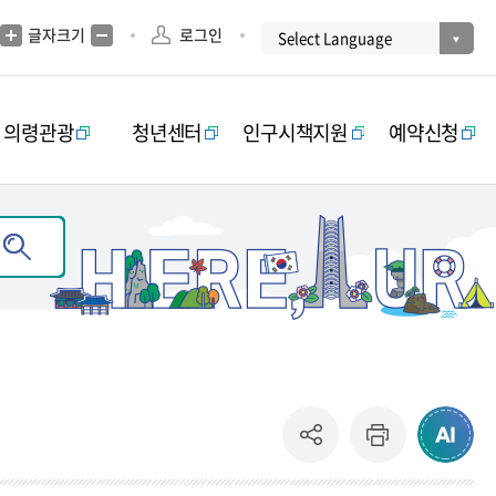
글자크기
로그인
의령관광
청년센터
인구시책지원
예약신청