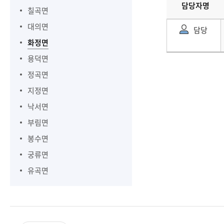
담당자명
칠곡면
대의면
담당
화정면
용덕면
정곡면
지정면
낙서면
부림면
봉수면
궁류면
유곡면