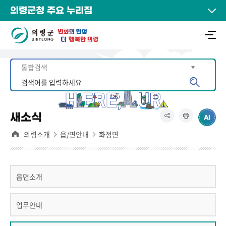
의령군청 주요 누리집
새소식
의령소개
읍/면안내
화정면
읍면소개
업무안내