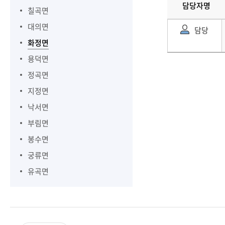
담당자명
칠곡면
대의면
담당
화정면
용덕면
정곡면
지정면
낙서면
부림면
봉수면
궁류면
유곡면