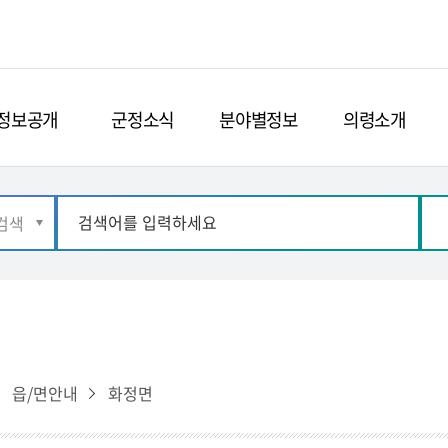
정보공개
군정소식
분야별정보
의령소개
읍/면안내
화정면