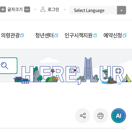
글자크기
로그인
의령관광
청년센터
인구시책지원
예약신청