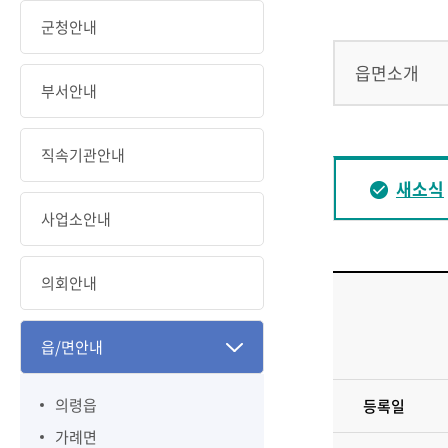
군청안내
읍면소개
부서안내
직속기관안내
새소식
사업소안내
의회안내
읍/면안내
의령읍
등록일
가례면