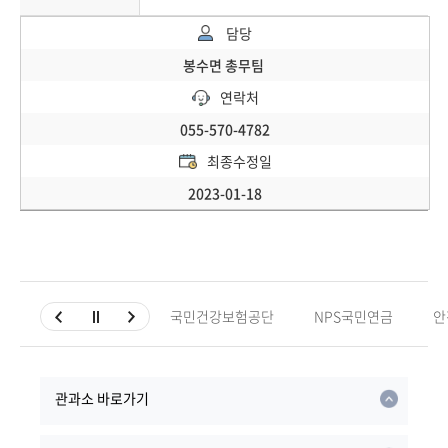
담당
봉수면 총무팀
연락처
055-570-4782
최종수정일
2023-01-18
국민건강보험공단
NPS국민연금
안
관과소 바로가기