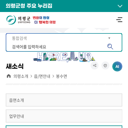
의령군청 주요 누리집
새소식
의령소개
읍/면안내
봉수면
읍면소개
업무안내