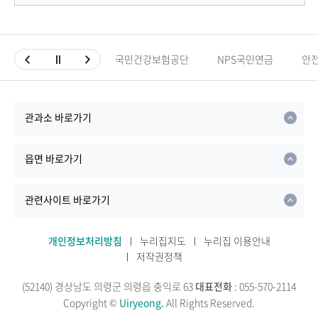
국민건강보험공단
NPS국민연금
안
관과소 바로가기
읍면 바로가기
관련사이트 바로가기
개인정보처리방침
누리집지도
누리집 이용안내
저작권정책
(52140) 경상남도 의령군 의령읍 충익로 63
대표전화
: 055-570-2114
Copyright ©
Uiryeong.
All Rights Reserved.