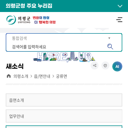
의령군청 주요 누리집
새소식
의령소개
읍/면안내
궁류면
읍면소개
업무안내