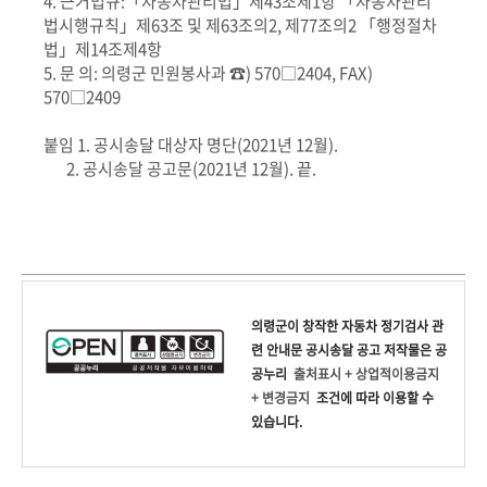
4. 근거법규:「자동차관리법」제43조제1항 「자동차관리
법시행규칙」제63조 및 제63조의2, 제77조의2 「행정절차
법」제14조제4항
5. 문 의: 의령군 민원봉사과 ☎) 570□2404, FAX)
570□2409
붙임 1. 공시송달 대상자 명단(2021년 12월).
2. 공시송달 공고문(2021년 12월). 끝.
의령군
이 창작한
자동차 정기검사 관
련 안내문 공시송달 공고
저작물은 공
공누리
출처표시 + 상업적이용금지
+ 변경금지
조건에 따라 이용할 수
있습니다.