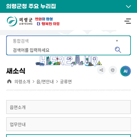
의령군청 주요 누리집
새소식
의령소개
읍/면안내
궁류면
읍면소개
업무안내