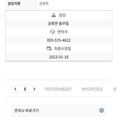
담당자명
궁류면
담당
궁류면 총무팀
연락처
055-570-4822
최종수정일
2023-01-18
국민건강보험공단
NPS국민연금
안
관과소 바로가기