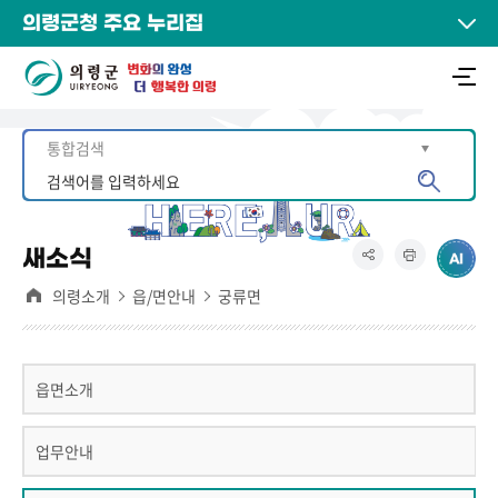
의령군청 주요 누리집
새소식
의령소개
읍/면안내
궁류면
읍면소개
업무안내