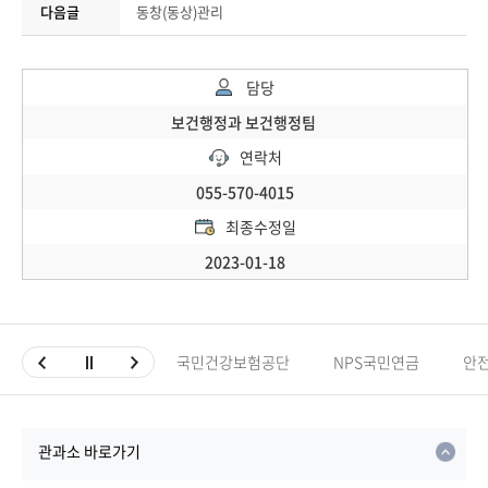
다음글
동창(동상)관리
담당
보건행정과 보건행정팀
연락처
055-570-4015
최종수정일
2023-01-18
국민건강보험공단
NPS국민연금
안
관과소 바로가기