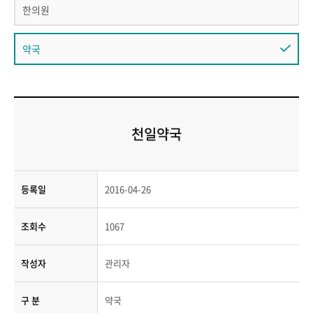
한의원
약국
천일약국
등록일
2016-04-26
조회수
1067
작성자
관리자
구 분
약국