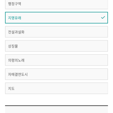
행정구역
지명유래
전설과설화
상징물
의령의노래
자매결연도시
지도