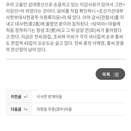
우리 고을안 삼대명산으로 손꼽히고 있는 이감사묘가 있어서 그만<
이감산>이 되었다는 것이다. 묘비를 직접 확인하니 <조선가선대부
사헌부대사헌광주 이원록지묘>라 돼 있다. 아마 감사(관찰사)를 지
내고 대사헌(종2품)에 올랐던 분이라 짐작된다. <당마리> 마을에
처음 정착하기는 창녕 조(曺)씨고 그 뒤 담양 전(田)씨가 들어왔다
고 한다. 지금은 전씨35집, 조씨와 이씨가 각각 서너집씩 손과 홍씨
도 한집씩 43집이 오순도순 살고 있다. 전씨 중의 낙애정, 홍씨 문중
의 만산정이 남아 있다.
이전글
낙서면 방계마을
다음글
의령읍 무중(茂中)마을