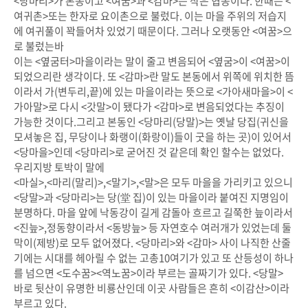
<당마리>가 본동이고 <여꿈>과 <감마>는 작은 협동이다. 한때는 <
여귀촌>또는 한자로 요이촌으로 불렀다. 이는 마을 주위의 저습지
에 여귀풀이 꽉들어차 있었기 때문이다. 그러나 오랫동안 <여꿈>으
로 불렀는바
이는 <옆굼터>마을이라는 말이 줄고 변음되어 <옆굼>이 <여꿈>이
되었으리란 생각이다. 또 <감마>란 말도 본동에서 위쪽에 위치한 뜸
이라서 가(변두리,끝)에 있는 마을이라는 뜻으로 <가아새마을>이 <
가아말>로 다시 <갓말>이 됐다가 <감마>로 변음되었다는 추징이
가능한 것이다.그리고 본동인 <당마리(당말)>는 옛날 당집(귀신을
모셔놓은 집, 무당이나 화랭이(화랑이)들이 굿을 하는 곳)이 있어서
<당마을>인데 <당마리>로 굳어진 것 같은데 확인 할수는 없었다.
우리지방 토박이 말에
<마실>,<마리(말리)>,<말기>,<말>은 모두 마을을 가리키고 있으니
<당말>과 <당마리>는 당(堂 집)이 있는 마을이라 붙여진 지명임이
분명하다. 마을 앞에 낙동강이 길게 감돌아 흐르고 길쭉한 늪이라서
<진늪>,정동향이라서 <동방늪> 등 자연호수 여러개가 있었는데 둘
막이(제방)로 모두 없어졌다. <당마리>와 <감마> 사이 나직한 산줄
기에는 시대를 헤아릴 수 없는 고총10여기가 있고 또 산등성이 하나
를 넘으면 <도수꿈><역노꿈>이라 부르는 골짜기가 있다. <당말>
바로 뒷산이 유명한 비룡산인데 이곳 사람들은 흔히 <이감산>이라
부르고 있다.