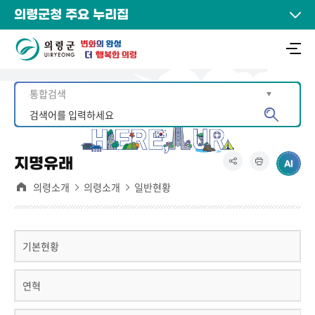
의령군청 주요 누리집
지명유래
의령소개
의령소개
일반현황
기본현황
연혁