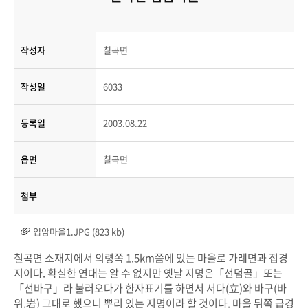
작성자
칠곡면
작성일
6033
등록일
2003.08.22
읍면
칠곡면
첨부
입암마을1.JPG (823 kb)
칠곡면 소재지에서 의령쪽 1.5km쯤에 있는 마을로 가례면과 접경
지이다. 확실한 연대는 알 수 없지만 옛날 지명은「선덤골」또는
「선바구」라 불러오다가 한자표기를 하면서 서다(立)와 바구(바
위.岩) 그대로 했으니 뿌리 있는 지명이라 할 것이다. 마을 뒤쪽 급경