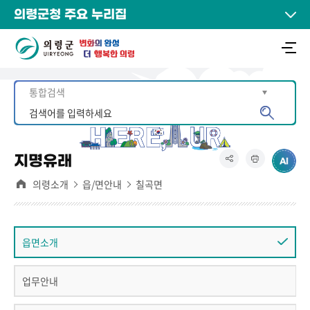
의령군청 주요 누리집
지명유래
의령소개
읍/면안내
칠곡면
읍면소개
업무안내