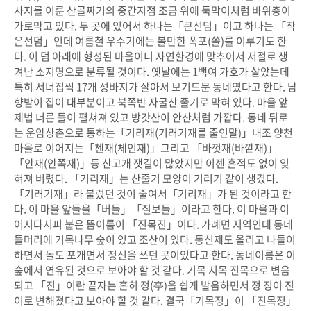
사지를 이룬 산골짜기의 중간지점 조금 위에 둑막이처럼 바위층이
가로막고 있다. 두 곳에 있어서 하나는「큰선덤」이고 하나는 「작
은선덤」인데 여름철 우수기에는 볼만한 폭포(쏠)를 이루기도 한
다. 이 덤 아래에 형성된 마을이니 자연환경에 맞추어서 저절로 생
겨난 소지명으로 분류될 것이다. 옛날에는 1백여 가호가 살았는데
특히 서너집씩 17개 성바지가 살아서 보기드문 동네였다고 한다. 남
향받이 집이 대부분이고 북쪽반 자굴산 줄기로 막혀 있다. 마을 앞
제법 너른 들이 펼쳐져 있고 방갓산이 안산처럼 가깝다. 동네 뒤로
는 운암상촌으로 통하는「기리재(기러기재를 줄인말)」내조 양천
마을로 이어지는「첸재(체인재)」그리고 「바껏재(바깥재)」
「안재(안쪽재)」등 산고개 잿길이 많았지만 이젠 흔적도 없이 잊
혀져 버렸다. 「기리재」는 산줄기 모양이 기러기 같이 생겼다.
「기러기재」라 불렀던 것이 줄여서「기리재」가 된 것이라고 한
다. 이 마을 앞들을「버들」「질보들」이라고 한다. 이 마을과 이
어지다시피 붙은 뜸이름이 「진목진」이다. 가례면 지역인데 동네
들머리에 기목나무 숲이 있고 조산이 있다. 동신제도 올리고 나들이
하면서 돌도 포개면서 정신을 쓰던 곳이었다고 한다. 동네이름은 이
숲에서 연유된 것으로 보아야 할 것 같다. 기목 지목 진목으로 변음
되고 「진」이란 끝자는 흔히 정(亭)을 쉽게 발음하면서 정 징이 진
이로 변해졌다고 보아야 할 것 같다. 결국「기목정」이 「진목정」