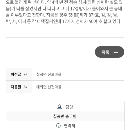
으로 불리게 된 셈이다. 약 4백 년 전 청송 심씨(의령 심씨란 설도 있
음)가 터를 잡았지만 다 떠나고 그 뒤 17성받이가 들어와서 큰 동네
를 이루었다고 전한다. 지금은 경주 정(鄭)씨가 8가호, 김, 강, 남,
박, 서, 이씨 등 각 너댓집씩인데 12가지 성씨가 50여 호 살고 있다.
이전글
칠곡면 신포마을
다음글
대의면 신전마을
담당
칠곡면 총무팀
연락처