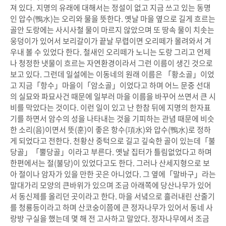
져 있다. 지명의 유래에 대해서는 정설이 없고 지금 쓰고 있는 동명
인 압수(鴨水)는 오리와 물을 뜻한다. 옛날 마을 옆으로 길게 흐르는
골안 도랑에는 사시사철 물이 마르지 않았으며 또 땅속 물이 치솟는
웅덩이가 있어서 보리갈이가 끝날 무렵이면 오리떼가 몰려와서 겨
우내 볼 수 있었다 한다. 철새인 오리떼가 노니는 도랑 그리고 언제
나 청정한 냇물이 흐르는 자연환경이라서 그런 이름이 생긴 것으로
보고 있다. 그런데 일설에는 이동네의 원래 이름은 「황소골」이었
고 지금「항수」마을이「암소골」이었다고 하며 어느 문중 선대
의 실묘와 파묘사건 때문에 일부러 마을 이름을 바꾸어 쓰면서 큰 시
비를 막았다는 것이다. 이런 일이 있고 난 한참 뒤에 지명의 한자표
기를 하면서 암수의 성을 나타내는 것을 기피하는 관념 때문에 비슷
한 소리(음)이면서 뜻(훈)이 좋은 항수(項水)와 압수(鴨水)로 정하
게 되었다고 전한다. 천황산 중턱으로 길고 깊숙한 골이 있는데「불
당골」「뿔당골」이라고 부른다. 옛날 집터가 틀림없었다고 하며
한편에서는 절(불당)이 있었다고도 한다. 그러나 산세지형으로 보
아 절이나 암자가 있을 만한 곳은 아니었다. 그 옆에「말바구」라는
말대가리 모양의 큰바위가 있으며 조금 아래쪽에 당산나무가 있어
서 동신제를 올리던 곳이라고 한다. 마을 서녘으로 흘러내린 산줄기
를 청룡등이라고 하며 산코숭이쯤에 큰 정자나무가 있어서 동네 사
랑방 구실을 했는데 몇 해 전 고사하고 말았다. 정자나무에서 조금