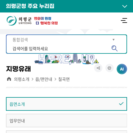
의령군청 주요 누리집
지명유래
의령소개
읍/면안내
칠곡면
읍면소개
업무안내