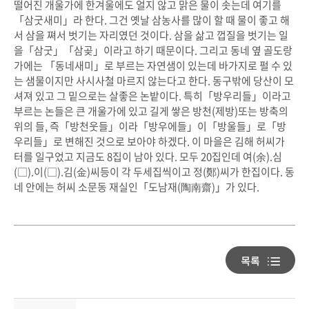
떨어진 개울가에 한겨울에도 얼지 않고 맑은 물이 솟는데 여기를
「삼굿새미」라 한다. 그건 옛날 삼농사를 많이 할 때 물이 좋고 해
서 삼을 쪄서 벗기는 자리였던 것이다. 삼을 삶고 껍질을 벗기는 일
을「삼굿」「삼곶」이라고 하기 때문이다. 그리고 동네 옆 골도랑
가에는 「동네새미」로 부르는 자연샘이 있는데 바가지로 펄 수 있
는 샘물이지만 사시사철 마르지 않는다고 한다. 동구밖에 당산이 모
셔져 있고 그 밑으로는 살좋은 논밭이다. 특히「방우리들」이라고
부르는 논들은 큰 개울가에 있고 길게 쌓은 방천(제방)또는 방축의
위의 들, 즉「방천웃들」이라「방우에들」이「방울들」로「방
우리들」로 변해진 것으로 보아야 하겠다. 이 마을은 김해 허씨가
터를 일구었고 지금도 8집이 남아 있다. 모두 20집인데 여(余).심
(□).이(□).김(金)씨등이 각 두세집씩이고 정(鄭)씨가 한집이다. 동
네 안에는 허씨 소문동 재실인「도남재(陶南齋)」가 있다.