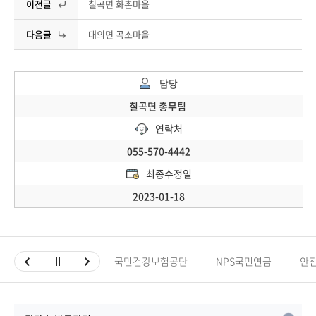
이전글
칠곡면 화촌마을
다음글
대의면 곡소마을
담당
칠곡면 총무팀
연락처
055-570-4442
최종수정일
2023-01-18
국민건강보험공단
NPS국민연금
안