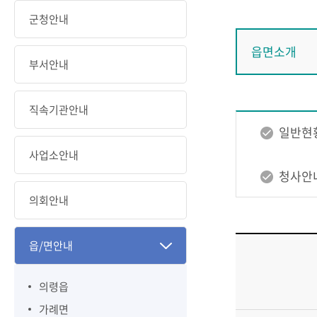
군청안내
읍면소개
부서안내
직속기관안내
일반현
사업소안내
청사안
의회안내
읍/면안내
의령읍
가례면