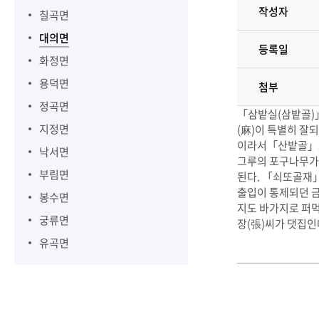
작성자
칠곡면
대의면
등록일
화정면
용덕면
첨부
정곡면
「삼밭실(삼밭골)」
지정면
(麻)이 특별히 잘
이라서「산밭골」로 
낙서면
그루의 포구나무가
부림면
된다. 「쇠또골재
출입이 통제되던 금
봉수면
지도 바가지로 퍼먹
궁류면
장(張)씨가 댓집인
유곡면