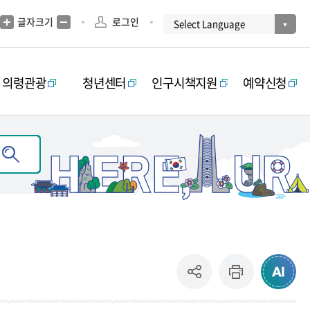
글자크기
로그인
의령관광
청년센터
인구시책지원
예약신청