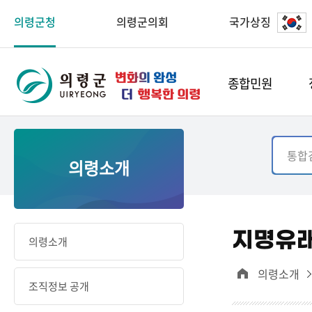
의령군청
의령군의회
국가상징
종합민원
의령소개
지명유
의령소개
의령소개
조직정보 공개