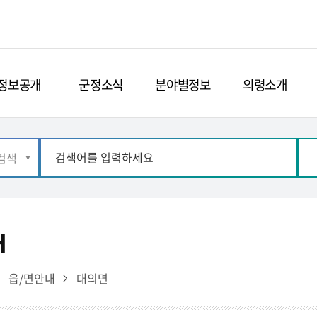
정보공개
군정소식
분야별정보
의령소개
래
읍/면안내
대의면