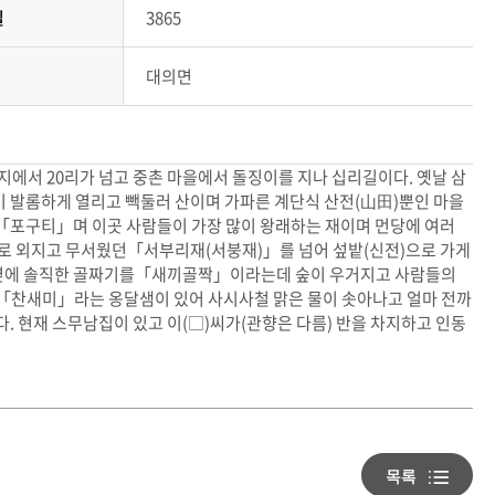
일
3865
대의면
에서 20리가 넘고 중촌 마을에서 돌징이를 지나 십리길이다. 옛날 삼
쪽이 발롬하게 열리고 빽둘러 산이며 가파른 계단식 산전(山田)뿐인 마을
「포구티」며 이곳 사람들이 가장 많이 왕래하는 재이며 먼당에 여러
로 외지고 무서웠던「서부리재(서붕재)」를 넘어 섶밭(신전)으로 가게
옆에 솔직한 골짜기를「새끼골짝」이라는데 숲이 우거지고 사람들의
데「찬새미」라는 옹달샘이 있어 사시사철 맑은 물이 솟아나고 얼마 전까
. 현재 스무남집이 있고 이(□)씨가(관향은 다름) 반을 차지하고 인동