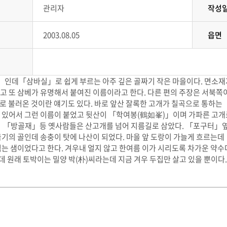
관리자
작성
2003.08.05
읍면
인데「삼바실」로 쉽게 부르는 아주 깊은 골짜기 작은 마을이다. 면소재지
되고 또 삼베가 유명해서 붙여진 이름이라고 한다. 다른 편의 주장은 서북
불러온 것이란 얘기도 있다. 바로 앞산 잘록한 고개가 칠곡으로 통하는 
 있어서 그런 이름이 붙었고 뒷산이 「학여봉(鶴如峯)」이며 가파른 고개
」「방골재」등 옛사람들은 산고개를 넘어 지름길로 삼았다. 「포구터」
기의 골인데 송충이 탓에 나산이 되었다. 마을 앞 도랑이 가늘게 흐르는
는 샘이었다고 한다. 겨우내 얼지 않고 한여름 이가 시리도록 차가운 약수다
데 원래 토박이는 밀양 박(朴)씨라는데 지금 겨우 두집만 살고 있을 뿐이다.