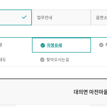
업무안내
읍면
황
지명유래
내도
찾아오시는길
대의면 마전마