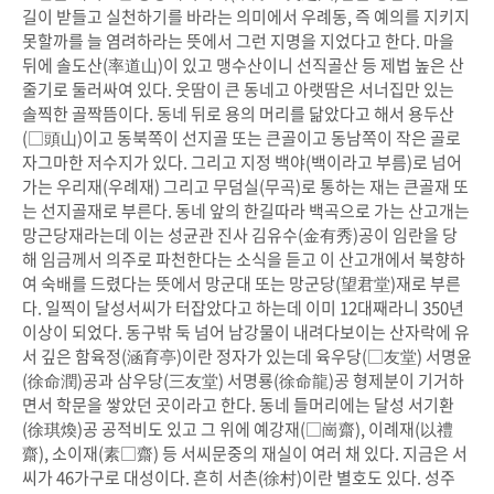
길이 받들고 실천하기를 바라는 의미에서 우례동, 즉 예의를 지키지
못할까를 늘 염려하라는 뜻에서 그런 지명을 지었다고 한다. 마을
뒤에 솔도산(率道山)이 있고 맹수산이니 선직골산 등 제법 높은 산
줄기로 둘러싸여 있다. 웃땀이 큰 동네고 아랫땀은 서너집만 있는
솔찍한 골짝뜸이다. 동네 뒤로 용의 머리를 닮았다고 해서 용두산
(□頭山)이고 동북쪽이 선지골 또는 큰골이고 동남쪽이 작은 골로
자그마한 저수지가 있다. 그리고 지정 백야(백이라고 부름)로 넘어
가는 우리재(우례재) 그리고 무덤실(무곡)로 통하는 재는 큰골재 또
는 선지골재로 부른다. 동네 앞의 한길따라 백곡으로 가는 산고개는
망근당재라는데 이는 성균관 진사 김유수(金有秀)공이 임란을 당
해 임금께서 의주로 파천한다는 소식을 듣고 이 산고개에서 북향하
여 숙배를 드렸다는 뜻에서 망군대 또는 망군당(望君堂)재로 부른
다. 일찍이 달성서씨가 터잡았다고 하는데 이미 12대째라니 350년
이상이 되었다. 동구밖 둑 넘어 남강물이 내려다보이는 산자락에 유
서 깊은 함육정(涵育亭)이란 정자가 있는데 육우당(□友堂) 서명윤
(徐命潤)공과 삼우당(三友堂) 서명룡(徐命龍)공 형제분이 기거하
면서 학문을 쌓았던 곳이라고 한다. 동네 들머리에는 달성 서기환
(徐琪煥)공 공적비도 있고 그 위에 예강재(□崗齋), 이례재(以禮
齋), 소이재(素□齋) 등 서씨문중의 재실이 여러 채 있다. 지금은 서
씨가 46가구로 대성이다. 흔히 서촌(徐村)이란 별호도 있다. 성주