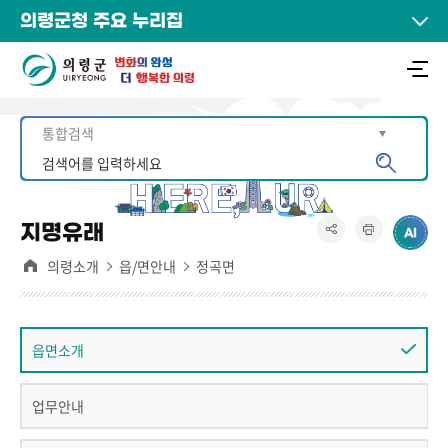
의령군청 주요 누리집
지명유래
의령소개
읍/면안내
정곡면
읍면소개
업무안내