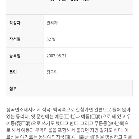
작성자
관리자
작성일
5279
등록일
2003.08.21
읍면
정곡면
첨부
정곡면소재지에서 적곡·백곡쪽으로 한참가면 왼편으로 들어 앉아
있는 동리다. 옛 문헌에는 예둔(□屯)과 예동(□洞)으로 돼 있고 우
례동(憂□洞)으로 쓰기도 했다고 한다. 그리고 무둔동(無屯洞)으
로 해서 예동과 무곡마을을 포함해서 불렀던 지명 같기도 하다. 어
르신들 얘기로는 동방예의지국(東方□義之國)임을 명심하고 이를