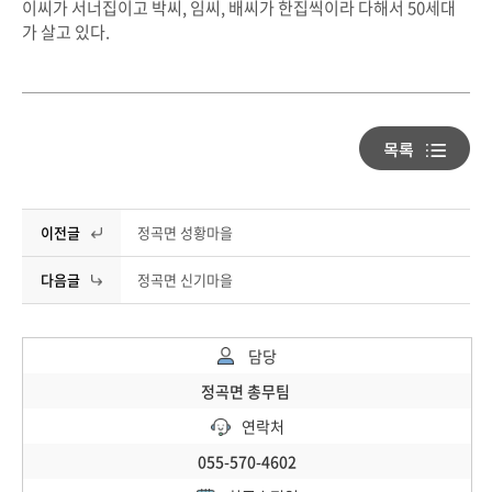
이씨가 서너집이고 박씨, 임씨, 배씨가 한집씩이라 다해서 50세대
가 살고 있다.
이전글
정곡면 성황마을
다음글
정곡면 신기마을
담당
정곡면 총무팀
연락처
055-570-4602