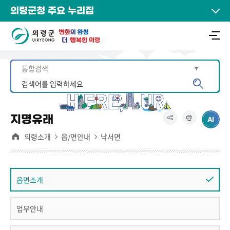
의령군청 주요 누리집
지명유래
의령소개
읍/면안내
낙서면
읍면소개
업무안내