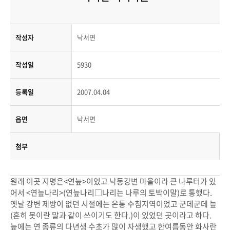
작성자
낙서면
작성일
5930
등록일
2007.04.04
읍면
낙서면
첨부
원래 이곳 지명은<연늪>이었고 낙동강변 마을이라 큰 나루터가 있
어서 <연늪나리>(연늪나리□나리는 나루의 토박이말)로 통했다.
옛날 강변 제방이 없던 시절에는 온통 수침지역이었고 군데군데 늪
(흔히 못이란 말과 같이 쓰이기도 한다.)이 있었던 곳이라고 하다.
늪에는 연 종류의 다년생 수초가 많이 자생했고 한여름동안 화사란