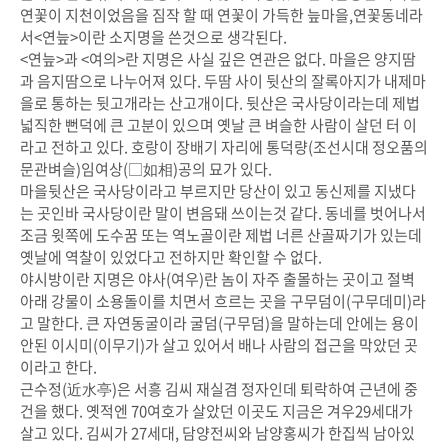
연꽃이 지천이었음을 짐작 할 때 연꽃이 가득한 늪마을,연꽃동네라
서<연늪>이란 소지명을 쓴것으로 생각된다.
<연늪>과 <여의>란 지명은 사실 깊은 연관은 없다. 마을은 양지땀
과 음지땀으로 나누어져 있다. 두땀 사이 뒷산의 잘록아지가 내제마
을로 통하는 뒷고개라는 산고개이다. 뒷산은 국사당이라는데 제법
넓직한 뻔덕에 큰 고분이 있으며 옛날 큰 벼슬한 사람이 살던 터 이
라고 전하고 있다. 호랑이 장배기 자리에 통덕량(조선시대 정오품의
문관벼슬)임여상(□如相)공의 묘가 있다.
마을뒷산은 국사당이라고 부르지만 당산이 있고 동신제를 지냈다
는 곳인바 국사당이란 말이 변음돼 쓰이는것 같다. 동네를 벗어나서
조금 윗쪽에 도수꿈 또는 역노골이란 제법 너른 산골짜기가 있는데
옛날에 역찰이 있었다고 전하지만 확인할 수 없다.
야시방이란 지명은 야사(여우)란 놈이 자주 출몰하는 곳이고 절벽
아래 강물이 소용돌이를 치면서 흐르는 곳을 구무덤이(구무데미)라
고 말한다. 큰 자연동굴이라 굴덤(구무덤)을 말하는데 안에는 용이
안된 이시미(이무기)가 살고 있어서 배나 사람의 접근을 막았던 곳
이라고 한다.
근수정(近水亭)은 서흥 김씨 재실겸 정자인데 퇴락하여 근년에 중
건을 했다. 옛적엔 70여호가 살았던 이곳도 지금은 겨우29세대가
살고 있다. 김씨가 27세대, 담양전씨와 남양홍씨가 한집씩 남아있