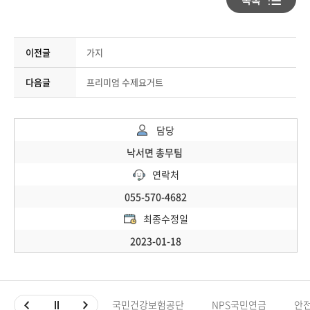
이전글
가지
다음글
프리미엄 수제요거트
담당
낙서면 총무팀
연락처
055-570-4682
최종수정일
2023-01-18
국민건강보험공단
NPS국민연금
안