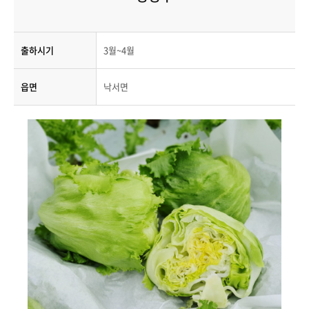
출하시기
3월~4월
읍면
낙서면