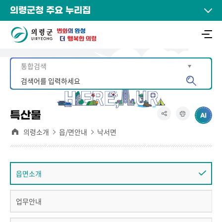
의령군청 주요 누리집
특산물
의령소개
읍/면안내
낙서면
읍면소개
업무안내