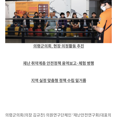
의령군의회
,
현장 의정활동 추진
재난 취약계층 안전정책 용역보고
·
체험 병행
지역 실정 맞춤형 정책 수립 밑거름
의령군의회(의장 김규찬) 의원연구단체인 ‘재난안전연구회(대표의