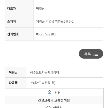
대표자
박칠상
소재지
의령군 의령읍 의병로6길 3-2
전화번호
055-572-9200
이전글
장수오토자동차경정비
다음글
뉴대아고속관광(유)
담당
건설교통과 교통정책팀
연락처