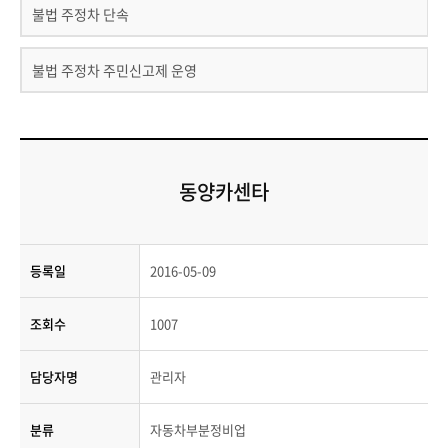
불법 주정차 단속
불법 주정차 주민신고제 운영
동양카센타
등록일
2016-05-09
조회수
1007
담당자명
관리자
분류
자동차부분정비업