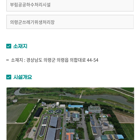
부림공공하수처리시설
의령군쓰레기위생처리장
소재지
소재지 : 경상남도 의령군 의령읍 의합대로 44-54
시설개요