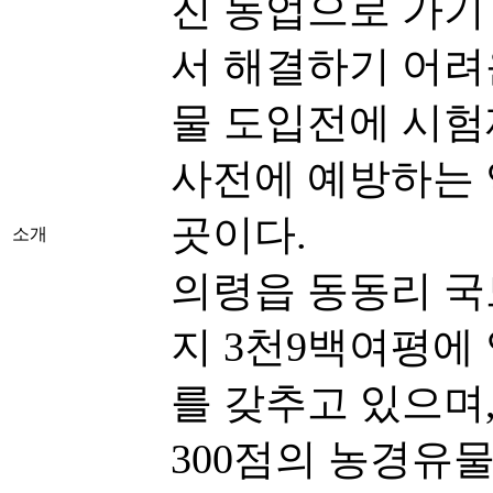
진 농업으로 가기
서 해결하기 어려
물 도입전에 시험
사전에 예방하는 
곳이다.
소개
의령읍 동동리 국
지 3천9백여평에
를 갖추고 있으며
300점의 농경유