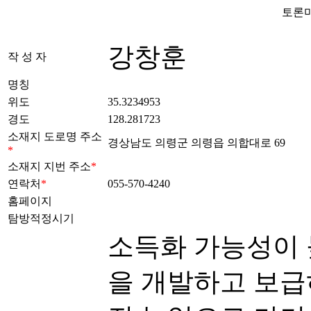
토론마
강창훈
작 성 자
명칭
위도
35.3234953
경도
128.281723
소재지 도로명 주소
경상남도 의령군 의령읍 의합대로 69
*
소재지 지번 주소
*
연락처
*
055-570-4240
홈페이지
탐방적정시기
소득화 가능성이 
을 개발하고 보급