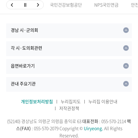
국민건강보험공단
NPS국민연금
안
경남 시·군의회
각 시·도의회관련
읍면바로가기
관내 주요기관
개인정보처리방침
누리집지도
누리집 이용안내
저작권정책
(52140) 경상남도 의령군 의령읍 충익로 63
대표전화
: 055-570-2114
팩
스(FAX)
: 055-570-2079
Copyright ©
Uiryeong.
All Rights
Reserved.