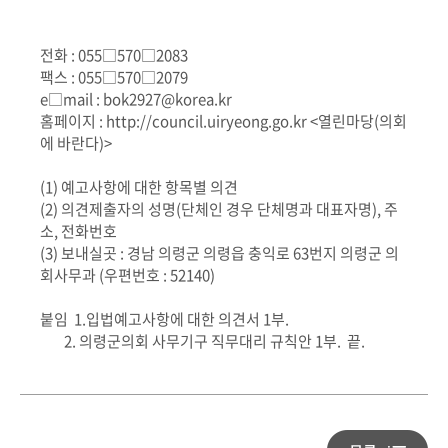
전화 : 055□570□2083
팩스 : 055□570□2079
e□mail : bok2927@korea.kr
홈페이지 : http://council.uiryeong.go.kr <열린마당(의회
에 바란다)>
(1) 예고사항에 대한 항목별 의견
(2) 의견제출자의 성명(단체인 경우 단체명과 대표자명), 주
소, 전화번호
(3) 보내실곳 : 경남 의령군 의령읍 충익로 63번지 의령군 의
회사무과 (우편번호 : 52140)
붙임 1.입법예고사항에 대한 의견서 1부.
2. 의령군의회 사무기구 직무대리 규칙안 1부. 끝.