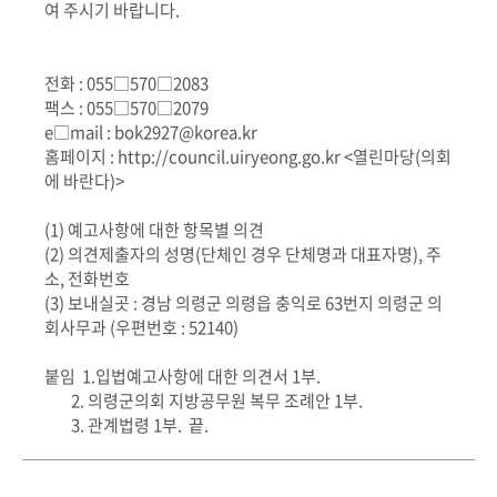
여 주시기 바랍니다.
전화 : 055□570□2083
팩스 : 055□570□2079
e□mail :
bok2927@korea.kr
홈페이지 : http://council.uiryeong.go.kr <열린마당(의회
에 바란다)>
(1) 예고사항에 대한 항목별 의견
(2) 의견제출자의 성명(단체인 경우 단체명과 대표자명), 주
소, 전화번호
(3) 보내실곳 : 경남 의령군 의령읍 충익로 63번지 의령군 의
회사무과 (우편번호 : 52140)
붙임 1.입법예고사항에 대한 의견서 1부.
2. 의령군의회 지방공무원 복무 조례안 1부.
3. 관계법령 1부. 끝.