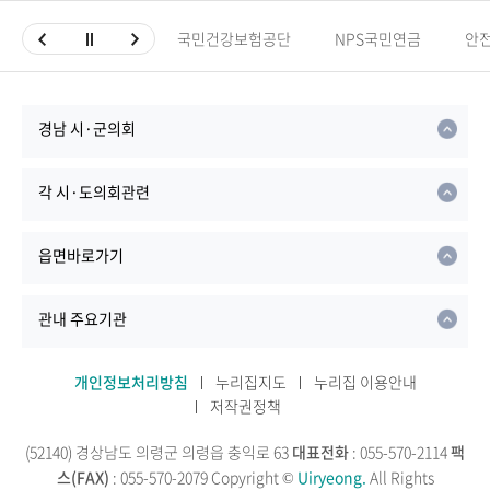
국민건강보험공단
NPS국민연금
안
경남 시·군의회
각 시·도의회관련
읍면바로가기
관내 주요기관
개인정보처리방침
누리집지도
누리집 이용안내
저작권정책
(52140) 경상남도 의령군 의령읍 충익로 63
대표전화
: 055-570-2114
팩
스(FAX)
: 055-570-2079
Copyright ©
Uiryeong.
All Rights