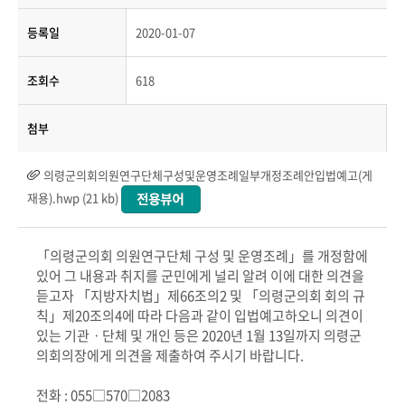
등록일
2020-01-07
조회수
618
첨부
의령군의회의원연구단체구성및운영조례일부개정조례안입법예고(게
재용).hwp (21 kb)
「의령군의회 의원연구단체 구성 및 운영조례」를 개정함에
있어 그 내용과 취지를 군민에게 널리 알려 이에 대한 의견을
듣고자 「지방자치법」제66조의2 및 「의령군의회 회의 규
칙」제20조의4에 따라 다음과 같이 입법예고하오니 의견이
있는 기관ㆍ단체 및 개인 등은 2020년 1월 13일까지 의령군
의회의장에게 의견을 제출하여 주시기 바랍니다.
전화 : 055□570□2083