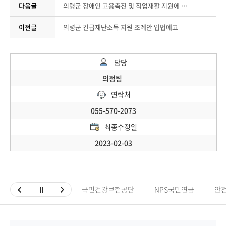
다음글
의령군 장애인 고용촉진 및 직업재활 지원에 관한 조례안 입법예고
이전글
의령군 긴급재난소득 지원 조례안 입법예고
담당
의정팀
연락처
055-570-2073
최종수정일
2023-02-03
국민건강보험공단
NPS국민연금
안