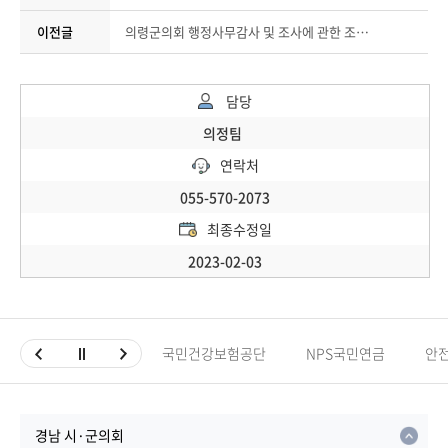
이전글
의령군의회 행정사무감사 및 조사에 관한 조례 일부개정조레안 입법예고
담당
의정팀
연락처
055-570-2073
최종수정일
2023-02-03
국민건강보험공단
NPS국민연금
안
경남 시·군의회