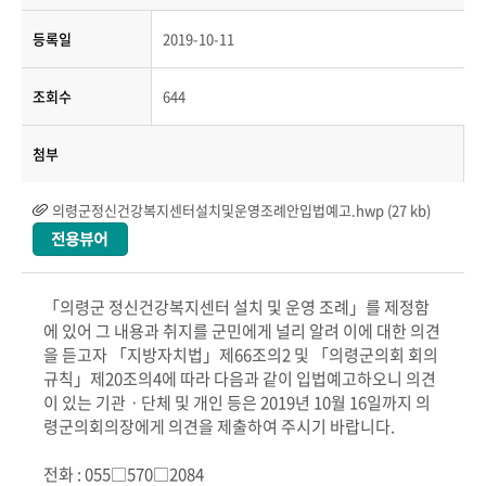
등록일
2019-10-11
조회수
644
첨부
의령군정신건강복지센터설치및운영조례안입법예고.hwp (27 kb)
「의령군 정신건강복지센터 설치 및 운영 조례」를 제정함
에 있어 그 내용과 취지를 군민에게 널리 알려 이에 대한 의견
을 듣고자 「지방자치법」제66조의2 및 「의령군의회 회의
규칙」제20조의4에 따라 다음과 같이 입법예고하오니 의견
이 있는 기관ㆍ단체 및 개인 등은 2019년 10월 16일까지 의
령군의회의장에게 의견을 제출하여 주시기 바랍니다.
전화 : 055□570□2084