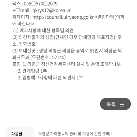
팩스 : 055□570□2079
e□mail : qkrys12@korea.kr
홈페이지 : http://council.uiryeong.go.kr <열린마당(의회
에 바란다)>
(1) 예고사항에 대한 항목별 의견
(2) 의견제출자의 성명(단체인 경우 단체명과 대표자명), 주
소, 전화번호
(3) 보내실곳 : 경남 의령군 의령읍 충익로 63번지 의령군 의
회사무과 (우편번호 : 52140)
붙임 1. 의령군 정신건강복지센터 설치 및 운영 조례안 1부
2. 관계법령 1부
3. 입법예고사항에 대한 의견서 1부
다음글
의령군 가축분뇨의 관리 및 이용에 관한 조례 일부개정조례안 입법예고