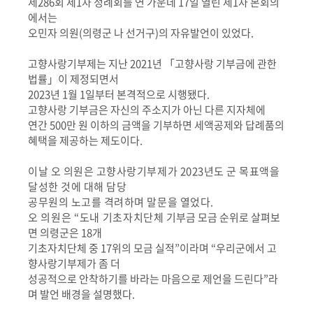
제
286
회 제
1
차 정례회를 연 가운데
17
일 열린 제
1
차 본회의
에서는
오민자 의원
(
의령군 나 선거구
)
의 자유발언이 있었다
.
고향사랑기부제는 지난
2021
년
「
고향사랑 기부금에 관한
법률
」
이 제정되면서
2023
년
1
월
1
일부터 본격적으로 시행됐다
.
고향사랑 기부금은 자신의 주소지가 아닌 다른 지자체에
연간
500
만 원 이하의 금액을 기부하면 세액공제와 답례품의
혜택을 제공하는 제도이다
.
이날 오 의원은 고향사랑기부제가
2023
년도 군 목표액을
달성한 것에 대해 담당
공무원의 노고를 격려하며 말문을 열었다
.
오 의원은
“
도내 기초자치단체
기부금 모금 순위로 살펴보
면 의령군은
18
개
기초자치단체 중
17
위의 모금 실적
”
이라며
“
우리군에서 고
향사랑기부제가 좀 더
성공적으로 안착하기를 바라는 마음으로 제언을 드린다
”
라
며 발언 배경을 설명했다
.