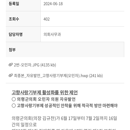
등록일
2024-06-18
조회수
402
담당자명
의회사무과
첨부
2번-오민자.JPG (4135 kb)
최종본_자유발언_고향사랑기부제(오민자).hwp (241 kb)
고향사랑기부제 활성화를 위한 제언
○
의령군의회 오민자 의원 자유발언
○
고향사랑기부제 성공적인 안착을 위해 적극적 방안 마련해야
의령군의회
(
의장 김규찬
)
가
6
월
17
일부터
7
월
2
일까지
16
일
간의 일정으로