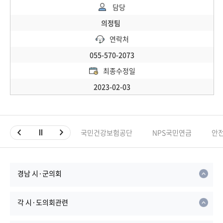
담당
의정팀
연락처
055-570-2073
최종수정일
2023-02-03
국민건강보험공단
NPS국민연금
안
경남 시·군의회
각 시·도의회관련