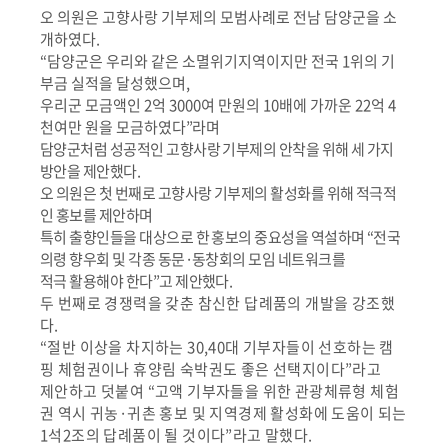
오 의원은 고향사랑 기부제의 모범사례로 전남 담양군을 소
개하였다
.
“
담양군은 우리와 같은 소멸위기지역이지만 전국
1
위의 기
부금 실적을 달성했으며
,
우리군 모금액인
2
억
3000
여 만원의
10
배에 가까운
22
억
4
천여만 원을 모금하였다
”
라며
담양군처럼 성공적인 고향사랑 기부제의 안착을 위해 세 가지
방안을 제안했다
.
오 의원은 첫 번째로 고향사랑 기부제의 활성화를 위해 적극적
인 홍보를 제안하며
특히 출향인들을 대상으로 한 홍보의 중요성을 역설하며
“
전국
의령 향우회 및 각종 동문
·
동창회의 모임 네트워크를
적극 활용해야 한다
”
고 제안했다
.
두 번째로 경쟁력을 갖춘 참신한 답례품의 개발을 강조했
다
.
“
절반 이상을 차지하는
30,40
대 기부자들이 선호하는 캠
핑 체험권이나 휴양림 숙박권도 좋은 선택지이다
”
라고
제안하고 덧붙여
“
고액 기부자들을 위한 관광체류형 체험
권 역시 귀농
·
귀촌 홍보 및 지역경제 활성화에 도움이 되는
1
석
2
조의 답례품이 될 것이다
”
라고 말했다
.