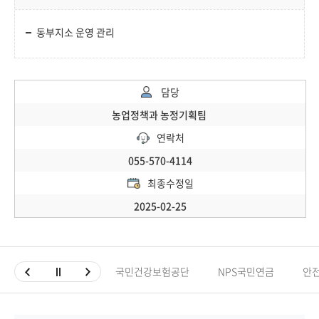
동부지소 운영 관리
담당
농업정책과 농정기획팀
연락처
055-570-4114
최종수정일
2025-02-25
국민건강보험공단
NPS국민연금
안