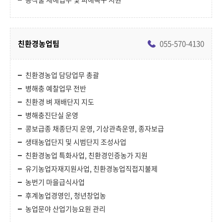
친환경농업팀
055-570-4130
친환경농업 담당업무 총괄
병해충 예찰업무 전반
친환경 벼 재배단지 지도
병해충진단실 운영
콩보급종 채종단지 운영, 기상관측운영, 종자보급
생태농업단지 및 시범단지 조성사업
친환경농업 특화사업, 친환경인증농가 지원
유기농업자재지원사업, 친환경농업직접지불제
농번기 마을급식사업
후계농업경영인, 청년창업농
농업문야 산업기능요원 관리