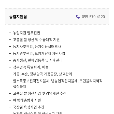
농업지원팀
055-570-4120
농업지원 업무전반
고품질 쌀 생산 및 수급대책 지원
농지사후관리, 농지이용실태조사
농지원부관리, 토양개량제 지원사업
종자생산, 판매업등록 및 사후관리
정부양곡 특별회계, 매출
가공, 수송, 정부양곡 가공공장, 창고관리
쌀소득등보전직접지불제, 밭농업직접지불제, 조건불리지역직
접직불제
고품질 쌀 생산사업 및 경영개선 추진
벼 병해충방제 지원
국산밀 육성사업 추진
농작물 재해업무 및 피해복구 지원