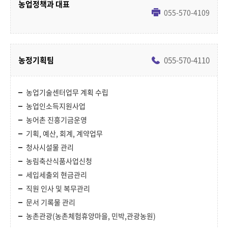
농업정책과 대표
055-570-4109
농정기획팀
055-570-4110
농업기술센터업무 계획 수립
농업인소득지원사업
농어촌 진흥기금운영
기획, 예산, 회계, 계약업무
청사시설물 관리
농림축산식품사업신청
세입세출외 현금관리
직원 인사 및 복무관리
문서 기록물 관리
농촌관광(농촌체험휴양마을, 민박,관광농원)