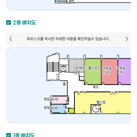
2층 배치도
스트레칭
헬스장2
샤워실
샤워실
존
(남)
(여)
홀
복도
화장실(여)
헬스장
화장실(남)
1층 배치도