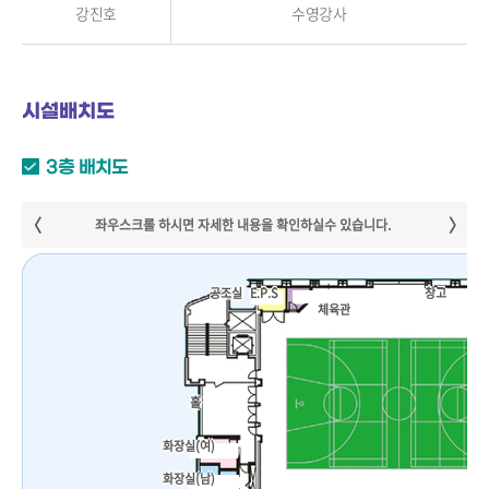
강진호
수영강사
시설배치도
3층 배치도
공조실
E.P.S
창고
체육관
홀
화장실(여)
화장실(남)