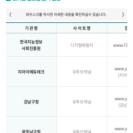
기 관 명
사 이 트 명
접속
한국지능정보
디지털배움터
www.디지
사회진흥원
www.you
지아이에듀테크
유투브채널
(지아이
www.you
강남구청
유투브채널
(강남구 
www.you
광주남구청
유투브채널