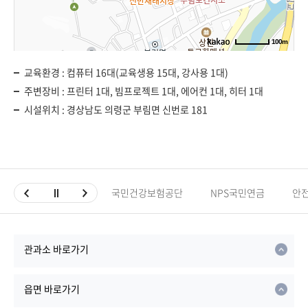
100m
교육환경 : 컴퓨터 16대(교육생용 15대, 강사용 1대)
주변장비 : 프린터 1대, 빔프로젝트 1대, 에어컨 1대, 히터 1대
시설위치 : 경상남도 의령군 부림면 신번로 181
국민건강보험공단
NPS국민연금
안
관과소 바로가기
읍면 바로가기