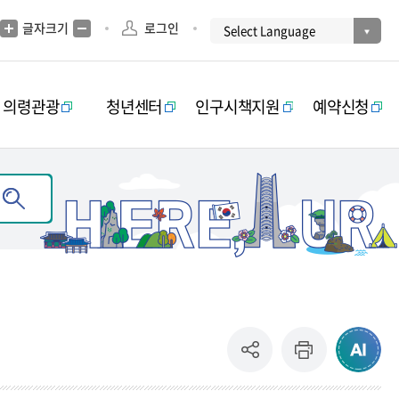
글자크기
로그인
의령관광
청년센터
인구시책지원
예약신청