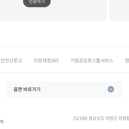
인증하기
안전신문고
지방재정365
기업공감원스톱서비스
읍면 바로가기
(52140) 경상남도 의령군 의령
책