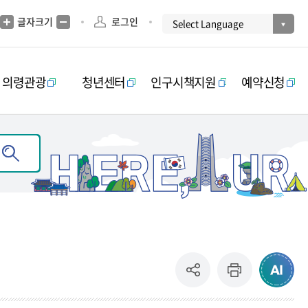
글자크기
로그인
의령관광
청년센터
인구시책지원
예약신청