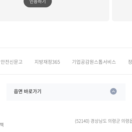
인증하기
안전신문고
지방재정365
기업공감원스톱서비스
읍면 바로가기
(52140) 경상남도 의령군 의령
책