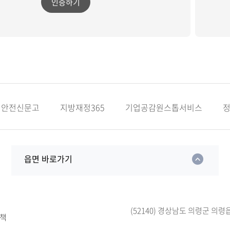
인증하기
안전신문고
지방재정365
기업공감원스톱서비스
읍면 바로가기
(52140) 경상남도 의령군 의령
책