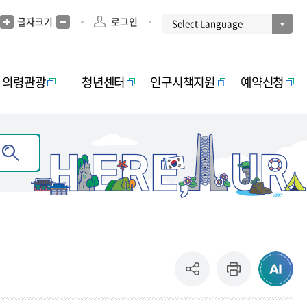
글자크기
로그인
의령관광
청년센터
인구시책지원
예약신청