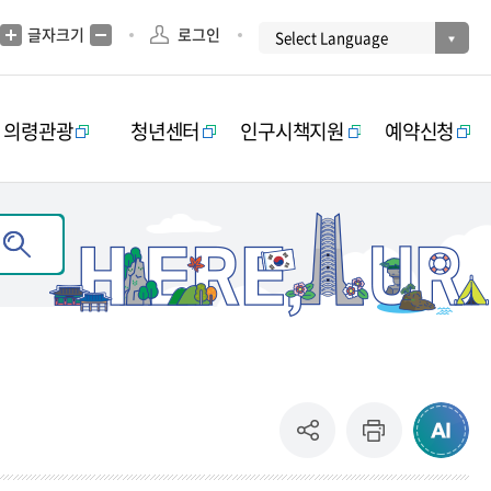
글자크기
로그인
의령관광
청년센터
인구시책지원
예약신청