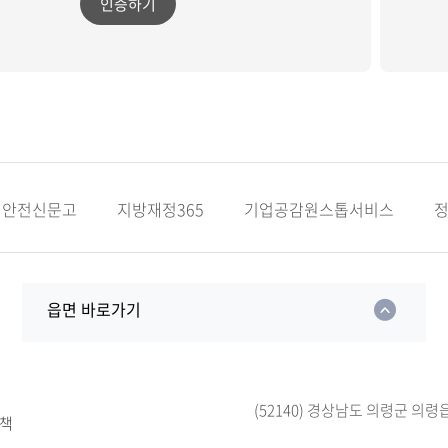
인증하기
안전신문고
지방재정365
기업공감원스톱서비스
읍면 바로가기
(52140) 경상남도 의령군 의령
책