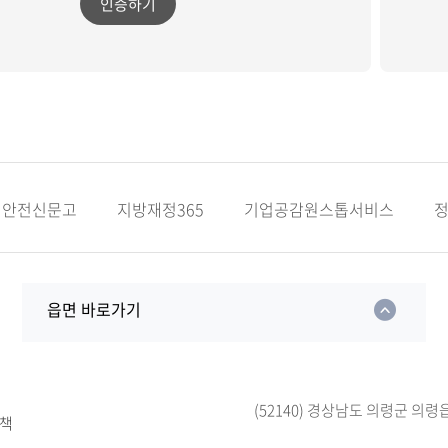
인증하기
안전신문고
지방재정365
기업공감원스톱서비스
읍면 바로가기
(52140) 경상남도 의령군 의령
책