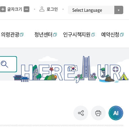
글자크기
로그인
의령관광
청년센터
인구시책지원
예약신청