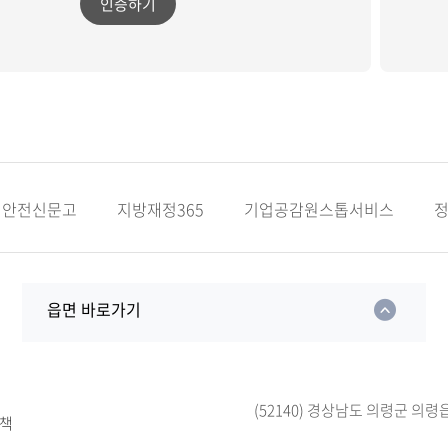
인증하기
안전신문고
지방재정365
기업공감원스톱서비스
읍면 바로가기
(52140) 경상남도 의령군 의령
책