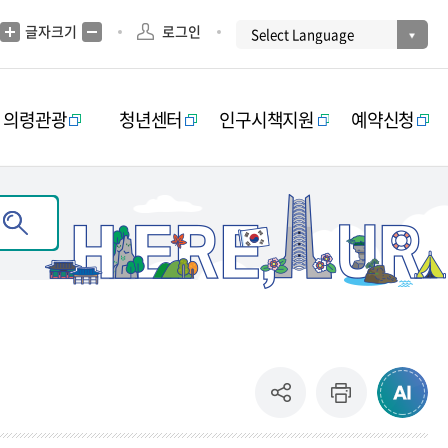
글자크기
로그인
의령관광
청년센터
인구시책지원
예약신청