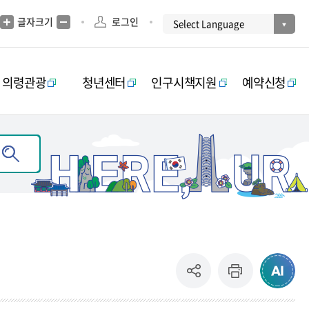
글자크기
로그인
의령관광
청년센터
인구시책지원
예약신청