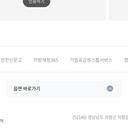
인증하기
안전신문고
지방재정365
기업공감원스톱서비스
읍면 바로가기
(52140) 경상남도 의령군 의령
책