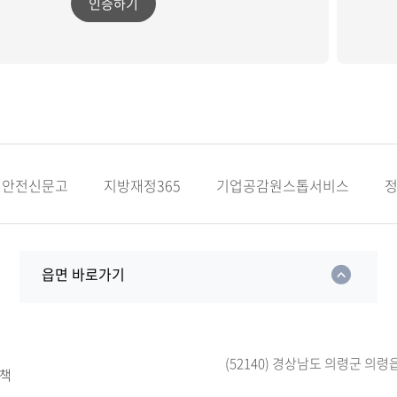
인증하기
안전신문고
지방재정365
기업공감원스톱서비스
읍면 바로가기
(52140) 경상남도 의령군 의령
책