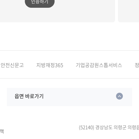
인증하기
안전신문고
지방재정365
기업공감원스톱서비스
읍면 바로가기
(52140) 경상남도 의령군 의령
책