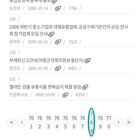
농업경영체 등록제 홍보
농정과
2008-10-14
7786
104
2008 하반기 중소기업과 대형유통업체.공공구매기관간의 상담.전시
회 참가업체 모집 안내
경제과
2008-10-10
7623
103
부재자신고안내(의령군의회의원보궐선거)
행정과
2008-10-06
8401
102
멜라민 검출 유통식품 판매금지 제품 알림
민원봉사실
2008-10-06
8354
7
76
76
76
76
76
76
76
76
77
6
1
2
3
4
5
6
7
9
0
8